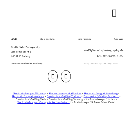
AGB
Datenschutz
Impressum
Cookies
Steffi Stahl Photography
steffi@steel-photography.de
Am Schloßberg 1
Tel. 09803/932192
91598 Colmberg
AGB
Datenschutz
Impressum
Cookies
Termine nach telefonischer Vereinbarung.
Copyrights ©Steel Photography 2022 | All rights Reserved
Hochzeitsfotograf Nürnberg
-
Hochzeitsfotograf München
-
Hochzeitsfotograf Würzburg
-
Hochzeitsfotograf Ansbach
-
Destination Wedding Toskana
-
Destination Wedding Mallorca
-
Destination Wedding Paris - Destination Wedding Venedig - Hochzeitsfotograf Italien -
Hochzeitsfotograf Orangerie Weikersheim
-
Hochzeitsfotograf Schloss Faber Castel