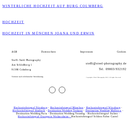
WINTERLICHE HOCHZEIT AUF BURG COLMBERG
HOCHZEIT
HOCHZEIT IN MÜNCHEN JOANA UND ERWIN
AGB
Datenschutz
Impressum
Cookies
Steffi Stahl Photography
steffi@steel-photography.de
Am Schloßberg 1
Tel. 09803/932192
91598 Colmberg
AGB
Datenschutz
Impressum
Cookies
Termine nach telefonischer Vereinbarung.
Copyrights ©Steel Photography 2022 | All rights Reserved
Hochzeitsfotograf Nürnberg
-
Hochzeitsfotograf München
-
Hochzeitsfotograf Würzburg
-
Hochzeitsfotograf Ansbach
-
Destination Wedding Toskana
-
Destination Wedding Mallorca
-
Destination Wedding Paris - Destination Wedding Venedig - Hochzeitsfotograf Italien -
Hochzeitsfotograf Orangerie Weikersheim
-
Hochzeitsfotograf Schloss Faber Castel