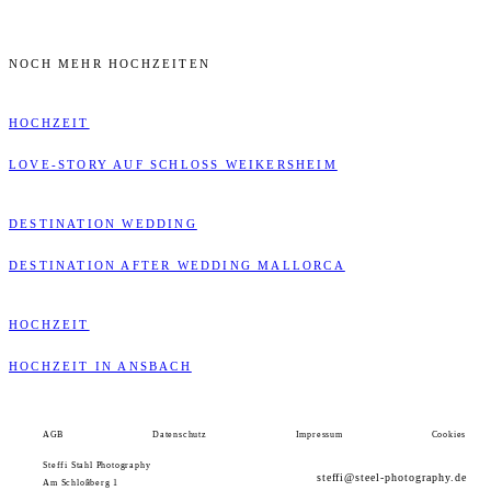
NOCH MEHR HOCHZEITEN
HOCHZEIT
LOVE-STORY AUF SCHLOSS WEIKERSHEIM
DESTINATION WEDDING
DESTINATION AFTER WEDDING MALLORCA
HOCHZEIT
HOCHZEIT IN ANSBACH
AGB
Datenschutz
Impressum
Cookies
Steffi Stahl Photography
steffi@steel-photography.de
Am Schloßberg 1