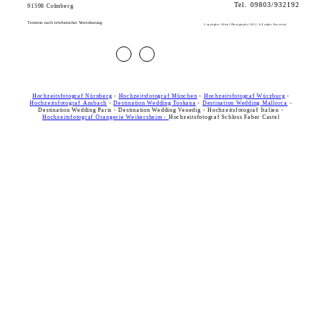
Tel. 09803/932192
91598 Colmberg
AGB
Datenschutz
Impressum
Cookies
Termine nach telefonischer Vereinbarung.
Copyrights ©Steel Photography 2022 | All rights Reserved
Hochzeitsfotograf Nürnberg
-
Hochzeitsfotograf München
-
Hochzeitsfotograf Würzburg
-
Hochzeitsfotograf Ansbach
-
Destination Wedding Toskana
-
Destination Wedding Mallorca
-
Destination Wedding Paris - Destination Wedding Venedig - Hochzeitsfotograf Italien -
Hochzeitsfotograf Orangerie Weikersheim
-
Hochzeitsfotograf Schloss Faber Castel